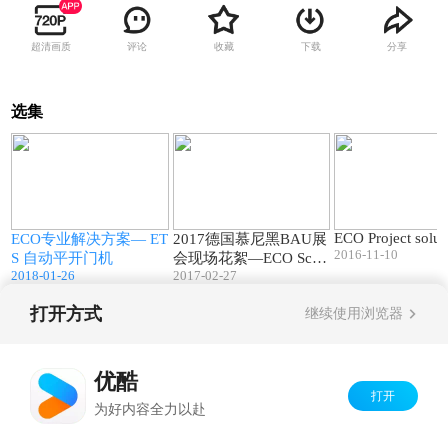
超清画质
评论
收藏
下载
分享
选集
2
02:55
02:54
ECO Project solu
ECO专业解决方案— ET
2017德国慕尼黑BAU展
2016-11-10
S 自动平开门机
会现场花絮—ECO Schu
2018-01-26
lte
2017-02-27
打开方式
继续使用浏览器
Copyright©
2026
优酷 youku.com
版权所有
京ICP备06050721号-1
优酷
打开
为好内容全力以赴