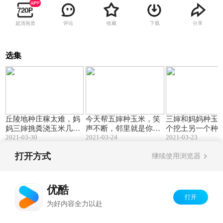
超清画质
评论
收藏
下载
分享
选集
06:53
08:08
丘陵地种庄稼太难，妈
今天帮五婶种玉米，笑
三婶和妈妈种玉
妈三婶挑粪浇玉米几次
声不断，邻里就是你来
个挖土另一个种
2021-03-30
2021-03-24
2021-03-23
差点摔倒，粒粒皆辛苦
我往开心过好每一天
合默契，累并快
打开方式
继续使用浏览器
Copyright©
2026
优酷 youku.com
版权所有
京ICP备06050721号-1
优酷
打开
为好内容全力以赴