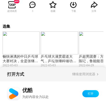
超清画质
收藏
下载
分享
3
选集
21:15
11:19
畅快淋漓的中日乒乓球
乒乓球大满贯霸道大
乒超男团赛：方
大赛对决，全是张继科
气，乒坛张继科锤功从
陈玘，鲁能能否
2022-05-03
2022-05-03
2022-04-29
的套路
未被日本超越！
跑？
打开方式
继续使用浏览器
Copyright©
2026
优酷 youku.com
版权所有
京ICP备06050721号-1
优酷
打开
为好内容全力以赴