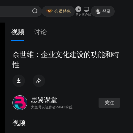
会员特惠
登录
历史
客户端
视频
讨论
余世维：企业文化建设的功能和特
性
思翼课堂
关注
大鱼号认证作者·5042粉丝
视频