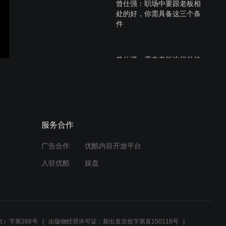
曾仕强：职场中要跟老板相
处的好，你需具备这三个条
件
曾仕强：原来老板这样做的
时候，那是给你更多升职加
薪的机会
曾仕强：领导跟被领导的
服务合作
人，如何同心协力
广告合作
优酷内容开放平台
入驻优酷
娱盘
曾仕强：领导者与被领导者
是两种不同身份，还是同一
人的两种角色
）字第266号
出版物经营许可证：新出发京批字第直150118号