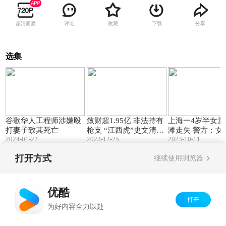
超清画质
评论
收藏
下载
分享
选集
00:47
00:10
谷歌华人工程师涉嫌殴
敛财超1.95亿 非法持有
上海一4岁半女童
打妻子致其死亡
枪支 “江西虎”史文清一
滩走失 警方：女
2024-01-22
2023-12-25
2023-10-11
审被判死缓 中纪委此前
在水边摔倒后消
通报中 两个词不常见#
浪中
打开方式
继续使用浏览器
反腐倡廉 #史文清
Copyright©
2026
优酷 youku.com
版权所有
京ICP备06050721号-1
优酷
打开
为好内容全力以赴